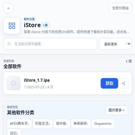
全部分类
软件分类
iStore
1 款
探索 iStore 分类下的优质iOS软件，提供快速下载和分享功能，适合各种
使用场景。
资源列表
1 项
全部软件
iStore_1.7.ipa
获取
2025-07-23
4 次
继续浏览
展开更多
其他软件分类
APEX赛车手
钓鱼生活
袋中爱
神来麻将
Dopamine
训记