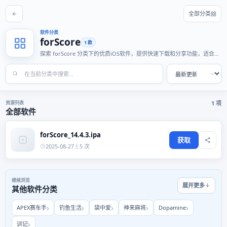
全部分类
软件分类
forScore
1 款
探索 forScore 分类下的优质iOS软件，提供快速下载和分享功能，适合各
种使用场景。
资源列表
1 项
全部软件
forScore_14.4.3.ipa
获取
2025-08-27
5 次
继续浏览
展开更多
其他软件分类
APEX赛车手
钓鱼生活
袋中爱
神来麻将
Dopamine
训记