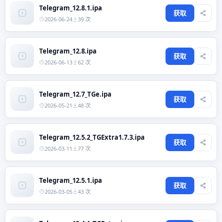
Telegram_12.8.1.ipa
获取
2026-06-24
39 次
Telegram_12.8.ipa
获取
2026-06-13
62 次
Telegram_12.7_TGe.ipa
获取
2026-05-21
48 次
Telegram_12.5.2_TGExtra1.7.3.ipa
获取
2026-03-11
77 次
Telegram_12.5.1.ipa
获取
2026-03-05
43 次