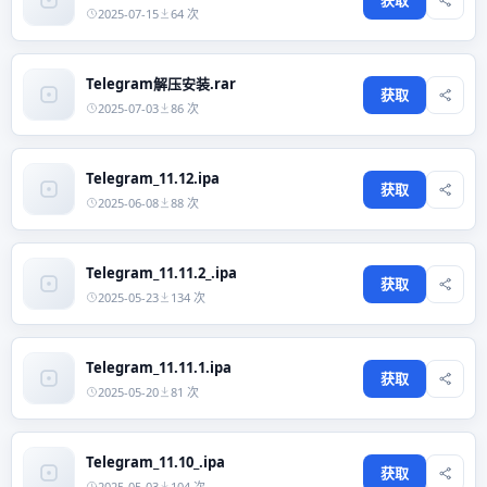
2025-07-15
64 次
Telegram解压安装.rar
获取
2025-07-03
86 次
Telegram_11.12.ipa
获取
2025-06-08
88 次
Telegram_11.11.2_.ipa
获取
2025-05-23
134 次
Telegram_11.11.1.ipa
获取
2025-05-20
81 次
Telegram_11.10_.ipa
获取
2025-05-03
104 次