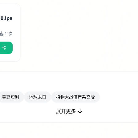
0.ipa
1 次
黄豆短剧
地球末日
植物大战僵尸杂交版
展开更多