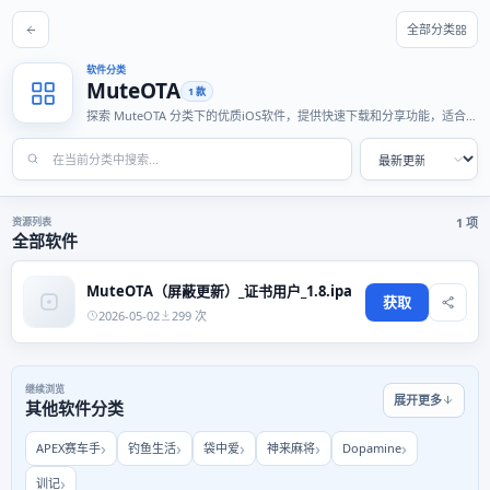
全部分类
软件分类
MuteOTA
1 款
探索 MuteOTA 分类下的优质iOS软件，提供快速下载和分享功能，适合各
种使用场景。
资源列表
1 项
全部软件
MuteOTA（屏蔽更新）_证书用户_1.8.ipa
获取
2026-05-02
299 次
继续浏览
展开更多
其他软件分类
APEX赛车手
钓鱼生活
袋中爱
神来麻将
Dopamine
训记