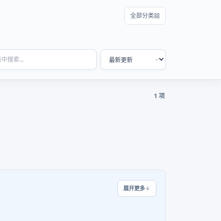
全部分类
1 项
展开更多