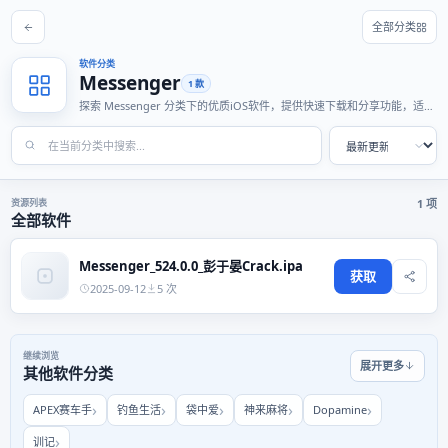
全部分类
软件分类
Messenger
1 款
探索 Messenger 分类下的优质iOS软件，提供快速下载和分享功能，适合
各种使用场景。
资源列表
1 项
全部软件
Messenger_524.0.0_彭于晏Crack.ipa
获取
2025-09-12
5 次
继续浏览
展开更多
其他软件分类
APEX赛车手
钓鱼生活
袋中爱
神来麻将
Dopamine
训记