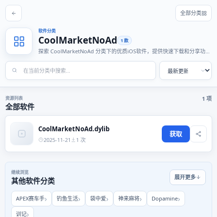
全部分类
软件分类
CoolMarketNoAd
1 款
探索 CoolMarketNoAd 分类下的优质iOS软件，提供快速下载和分享功
能，适合各种使用场景。
资源列表
1 项
全部软件
CoolMarketNoAd.dylib
获取
2025-11-21
1 次
继续浏览
展开更多
其他软件分类
APEX赛车手
钓鱼生活
袋中爱
神来麻将
Dopamine
训记