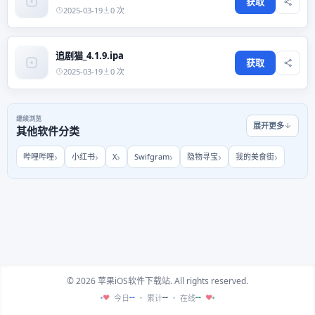
获取
2025-03-19
0 次
追剧猫_4.1.9.ipa
获取
2025-03-19
0 次
继续浏览
展开更多
其他软件分类
哔哩哔哩
小红书
X
Swifgram
隐物寻宝
我的美食街
© 2026 苹果iOS软件下载站. All rights reserved.
--
--
--
今日
累计
在线
♥
♥