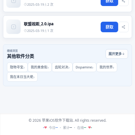
获取
2025-03-19
2 次
联盟视距_2.0.ipa
获取
2025-03-19
1 次
继续浏览
展开更多
其他软件分类
隐物寻宝
我的美食街
齿轮对决
Dopamine
我的世界
我在末日当大佬
© 2026 苹果iOS软件下载站. All rights reserved.
--
--
--
今日
累计
在线
♥
♥