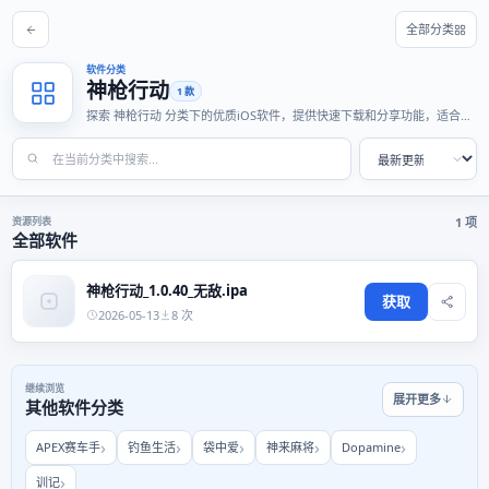
全部分类
软件分类
神枪行动
1 款
探索 神枪行动 分类下的优质iOS软件，提供快速下载和分享功能，适合各
种使用场景。
资源列表
1 项
全部软件
神枪行动_1.0.40_无敌.ipa
获取
2026-05-13
8 次
继续浏览
展开更多
其他软件分类
APEX赛车手
钓鱼生活
袋中爱
神来麻将
Dopamine
训记