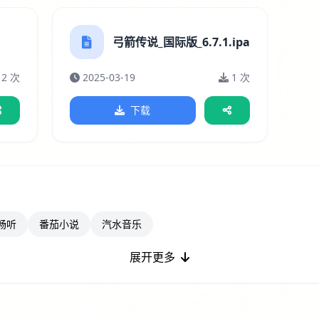
弓箭传说_国际版_6.7.1.ipa
2 次
2025-03-19
1 次
下载
畅听
番茄小说
汽水音乐
展开更多