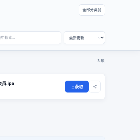
全部分类
3 项
员.ipa
获取