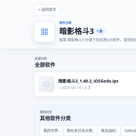
返回首页
软件分类
暗影格斗3
1 款
探索 暗影格斗3 分类下的优质iOS软件，提
资源列表
全部软件
暗影格斗3_1.40.2_iOSGods.ips
2025-03-19
2 次
继续浏览
其他软件分类
我的世界
我在末日当大佬
疾风战纪
VidHu