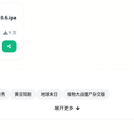
.6.ipa
9 次
秀秀
黄豆短剧
地球末日
植物大战僵尸杂交版
展开更多