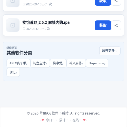
获取
2025-09-13
61 次
挨饿荒野_2.5.2_解锁内购.ipa
获取
2025-03-19
2 次
继续浏览
展开更多
其他软件分类
APEX赛车手
钓鱼生活
袋中爱
神来麻将
Dopamine
训记
© 2026 苹果iOS软件下载站. All rights reserved.
--
--
--
今日
累计
在线
♥
♥