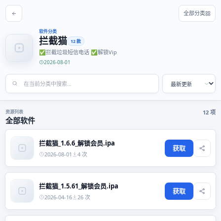
全部分类
软件分类
拦截猫
12 款
✅拦截垃圾短信电话 ✅解锁Vip
2026-08-01
资源列表
12 项
全部软件
拦截猫_1.6.6_解锁会员.ipa
获取
2026-08-01
4 次
拦截猫_1.5.61_解锁会员.ipa
获取
2026-04-16
26 次