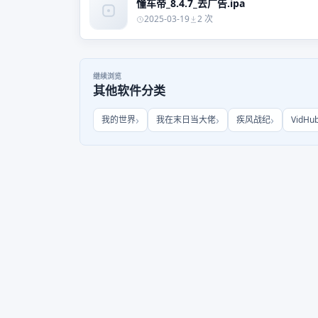
懂车帝_8.4.7_去广告.ipa
2025-03-19
2 次
继续浏览
其他软件分类
我的世界
我在末日当大佬
疾风战纪
VidHu