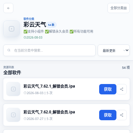
全部分类
软件分类
彩云天气
54 款
✅支持小组件 ✅解锁永久会员 ✅所有功能可用
2026-08-03
资源列表
54 项
全部软件
彩云天气_7.62.1_解锁会员.ipa
获取
2026-08-03
5 次
彩云天气_7.62.0_解锁会员.ipa
获取
2026-07-27
5 次