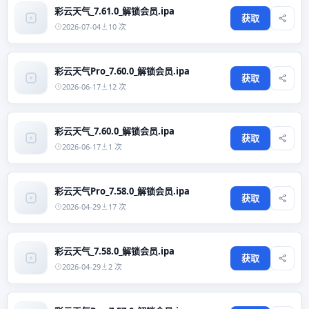
彩云天气_7.61.0_解锁会员.ipa
获取
2026-07-04
10 次
彩云天气Pro_7.60.0_解锁会员.ipa
获取
2026-06-17
12 次
彩云天气_7.60.0_解锁会员.ipa
获取
2026-06-17
1 次
彩云天气Pro_7.58.0_解锁会员.ipa
获取
2026-04-29
17 次
彩云天气_7.58.0_解锁会员.ipa
获取
2026-04-29
2 次