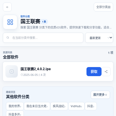
全部分类
软件分类
国王联赛
1 款
探索 国王联赛 分类下的优质iOS软件，提供快速下载和分享功能，适合各
种使用场景。
资源列表
1 项
全部软件
国王联赛2_4.0.2.ipa
获取
2025-06-05
4 次
继续浏览
展开更多
其他软件分类
我的世界
我在末日当大佬
疾风战纪
VidHub
抖音
抖音多开