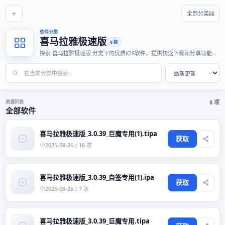
全部分类
软件分类
喜马拉雅极速版
8 款
探索 喜马拉雅极速版 分类下的优质iOS软件，提供快速下载和分享功能，
适合各种使用场景。
资源列表
8 项
全部软件
喜马拉雅极速版_3.0.39_巨魔专用(1).tipa
获取
2025-08-26
16 次
喜马拉雅极速版_3.0.39_自签专用(1).ipa
获取
2025-08-26
7 次
喜马拉雅极速版_3.0.39_巨魔专用.tipa