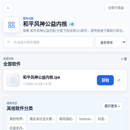
全部分类
软件分类
和平风神公益内核
1 款
探索 和平风神公益内核 分类下的优质iOS软件，提供快速下载和分享功
能，适合各种使用场景。
资源列表
1 项
全部软件
和平风神公益内核.ipa
获取
2025-12-03
8 次
继续浏览
展开更多
其他软件分类
我的世界
我在末日当大佬
疾风战纪
VidHub
抖音
抖音多开