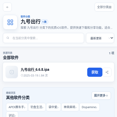
全部分类
软件分类
九号出行
1 款
探索 九号出行 分类下的优质iOS软件，提供快速下载和分享功能，适合各
种使用场景。
资源列表
1 项
全部软件
九号出行_6.6.8.ipa
获取
2025-03-19
84 次
继续浏览
展开更多
其他软件分类
APEX赛车手
钓鱼生活
袋中爱
神来麻将
Dopamine
训记